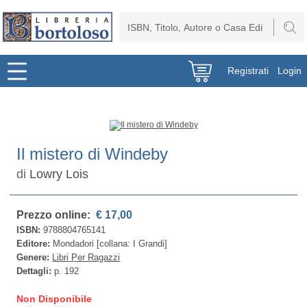
Registrati
Login
Il mistero di Windeby
di
Lowry Lois
Prezzo online:
€ 17,00
ISBN:
9788804765141
Editore:
Mondadori [collana: I Grandi]
Genere:
Libri Per Ragazzi
Dettagli:
p. 192
Non Disponibile