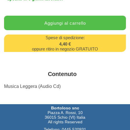
Spese di spedizione:
4,40 €
oppure ritiro in negozio GRATUITO
Contenuto
Musica Leggera (Audio Cd)
Bortoloso snc
Piazza A. Rossi, 10
36015 Schio (VI) Italia
All rights Reserved
Telefono:
0445 520931