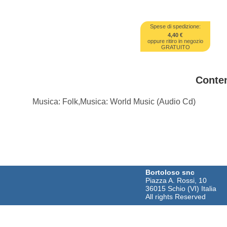
Spese di spedizione:
4,40 €
oppure ritiro in negozio
GRATUITO
Conte
Musica: Folk,Musica: World Music (Audio Cd)
Bortoloso snc
Piazza A. Rossi, 10
36015 Schio (VI) Italia
All rights Reserved