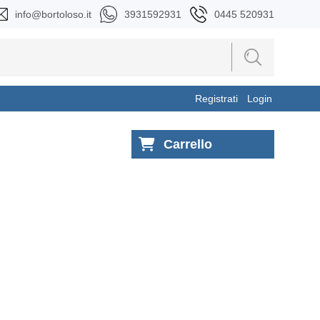
info@bortoloso.it
3931592931
0445 520931
Registrati
Login
Carrello