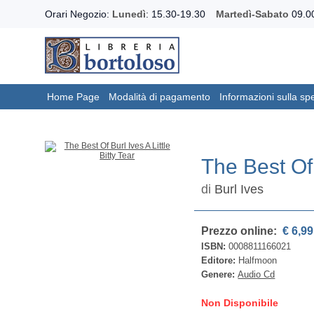
Orari Negozio:
Lunedì
: 15.30-19.30
Martedì-Sabato
09.00
Home Page
Modalità di pagamento
Informazioni sulla sp
The Best Of 
di
Burl Ives
Prezzo online:
€ 6,99
ISBN:
0008811166021
Editore:
Halfmoon
Genere:
Audio Cd
Non Disponibile