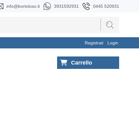
info@bortoloso.it
3931592931
0445 520931
Registrati
Login
Carrello