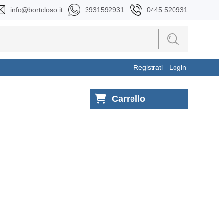
info@bortoloso.it
3931592931
0445 520931
Registrati
Login
Carrello