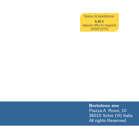
Spese di spedizione:
4,40 €
oppure ritiro in negozio
GRATUITO
Bortoloso snc
Piazza A. Rossi, 10
36015 Schio (VI) Italia
All rights Reserved