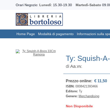
Orari Negozio:
Lunedì
: 15.30-19.30
Martedì-Sabato
09.00
Home Page
Modalità di pagamento
Informazioni sulla sp
Ty: Squish-
di
Aa.vv.
Prezzo online:
€ 11,50
ISBN:
0008421393466
Editore:
Ty
Genere:
Merchandising
Non Disponibile