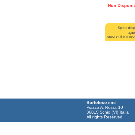
Non Disponib
Spese di sp
4,40
oppure ritiro in 
Bortoloso snc
Piazza A. Rossi, 10
36015 Schio (VI) Italia
All rights Reserved