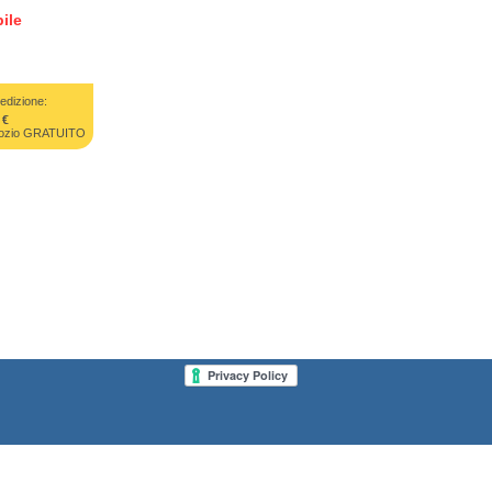
ile
edizione:
 €
negozio GRATUITO