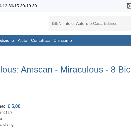
-12.30/15.30-19.30
edizione
Aiuto
Contattaci
Chi siamo
lous: Amscan - Miraculous - 8 Bic
ne:
€ 5,00
794149
an
andising