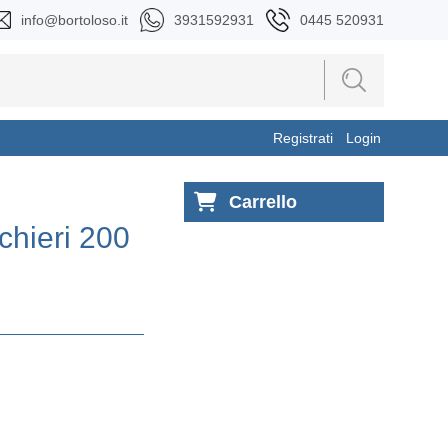
info@bortoloso.it
3931592931
0445 520931
Registrati
Login
Carrello
chieri 200