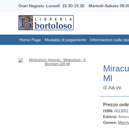
Orari Negozio:
Lunedì
: 15.30-19.30
Martedì-Sabato
09.00
Home Page
Modalità di pagamento
Informazioni sulla sp
Miracu
Ml
di
Aa.vv.
Prezzo onli
ISBN:
0013051
Editore:
Amsc
Genere:
Merch