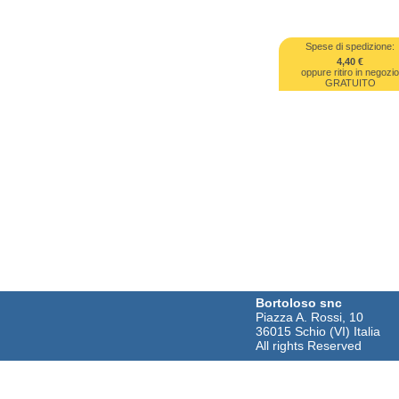
Spese di spedizione:
4,40 €
oppure ritiro in negozi
GRATUITO
Bortoloso snc
Piazza A. Rossi, 10
36015 Schio (VI) Italia
All rights Reserved