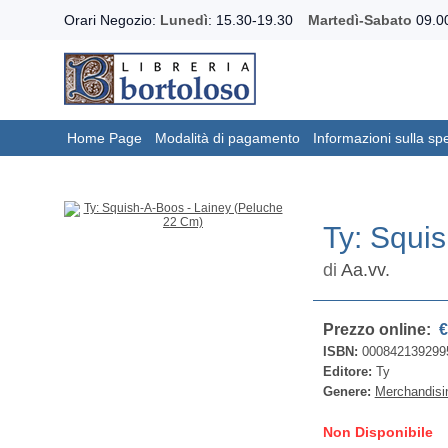
Orari Negozio:
Lunedì
: 15.30-19.30
Martedì-Sabato
09.00
Home Page
Modalità di pagamento
Informazioni sulla sp
Ty: Squi
di
Aa.vv.
Prezzo online:
€
ISBN:
000842139299
Editore:
Ty
Genere:
Merchandisi
Non Disponibile