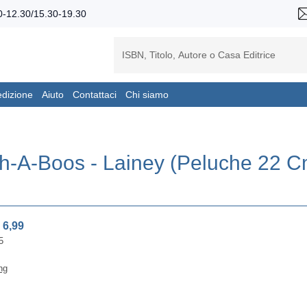
-12.30/15.30-19.30
edizione
Aiuto
Contattaci
Chi siamo
sh-A-Boos - Lainey (Peluche 22 C
 6,99
5
ng