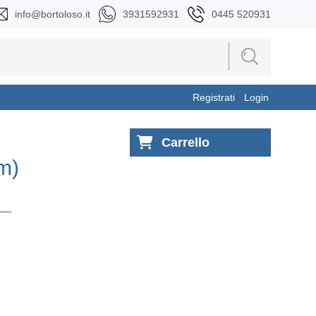
info@bortoloso.it
3931592931
0445 520931
Registrati
Login
Carrello
m)