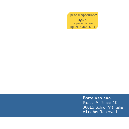
Spese di spedizione:
4,40 €
oppure ritiro in
negozio GRATUITO
Bortoloso snc
Piazza A. Rossi, 10
36015 Schio (VI) Italia
All rights Reserved