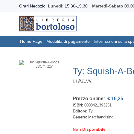
Orari Negozio:
Lunedì
: 15.30-19.30
Martedì-Sabato
09.00
Home Page
Modalità di pagamento
Informazioni sulla sp
Ty: Squish-A-
di
Aa.vv.
Prezzo online:
€ 16,25
ISBN:
0008421393251
Editore:
Ty
Genere:
Merchandising
Non Disponibile