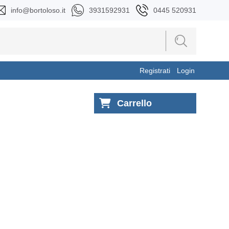
info@bortoloso.it
3931592931
0445 520931
Registrati
Login
Carrello