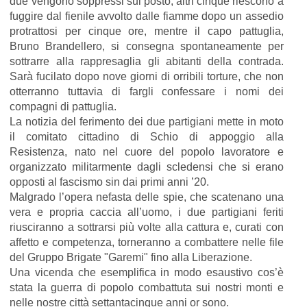
due vengono soppressi sul posto, altri cinque riescono a
fuggire dal fienile avvolto dalle fiamme dopo un assedio
protrattosi per cinque ore, mentre il capo pattuglia,
Bruno Brandellero, si consegna spontaneamente per
sottrarre alla rappresaglia gli abitanti della contrada.
Sarà fucilato dopo nove giorni di orribili torture, che non
otterranno tuttavia di fargli confessare i nomi dei
compagni di pattuglia.
La notizia del ferimento dei due partigiani mette in moto
il comitato cittadino di Schio di appoggio alla
Resistenza, nato nel cuore del popolo lavoratore e
organizzato militarmente dagli scledensi che si erano
opposti al fascismo sin dai primi anni ’20.
Malgrado l’opera nefasta delle spie, che scatenano una
vera e propria caccia all’uomo, i due partigiani feriti
riusciranno a sottrarsi più volte alla cattura e, curati con
affetto e competenza, torneranno a combattere nelle file
del Gruppo Brigate "Garemi" fino alla Liberazione.
Una vicenda che esemplifica in modo esaustivo cos’è
stata la guerra di popolo combattuta sui nostri monti e
nelle nostre città settantacinque anni or sono.