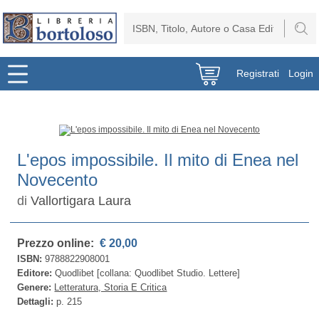
Registrati
Login
L'epos impossibile. Il mito di Enea nel
Novecento
di
Vallortigara Laura
Prezzo online:
€ 20,00
ISBN:
9788822908001
Editore:
Quodlibet [collana: Quodlibet Studio. Lettere]
Genere:
Letteratura, Storia E Critica
Dettagli:
p. 215