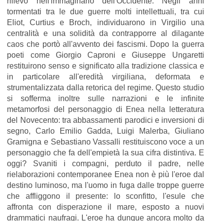
rilievo nell'immaginario dell'Occidente. Negli anni
tormentati tra le due guerre molti intellettuali, tra cui
Eliot, Curtius e Broch, individuarono in Virgilio una
centralità e una solidità da contrapporre al dilagante
caos che portò all'avvento dei fascismi. Dopo la guerra
poeti come Giorgio Caproni e Giuseppe Ungaretti
restituirono senso e significato alla tradizione classica e
in particolare all'eredità virgiliana, deformata e
strumentalizzata dalla retorica del regime. Questo studio
si sofferma inoltre sulle narrazioni e le infinite
metamorfosi del personaggio di Enea nella letteratura
del Novecento: tra abbassamenti parodici e inversioni di
segno, Carlo Emilio Gadda, Luigi Malerba, Giuliano
Gramigna e Sebastiano Vassalli restituiscono voce a un
personaggio che fa dell'empietà la sua cifra distintiva. E
oggi? Svaniti i compagni, perduto il padre, nelle
rielaborazioni contemporanee Enea non è più l'eroe dal
destino luminoso, ma l'uomo in fuga dalle troppe guerre
che affliggono il presente: lo sconfitto, l'esule che
affronta con disperazione il mare, esposto a nuovi
drammatici naufragi. L'eroe ha dunque ancora molto da