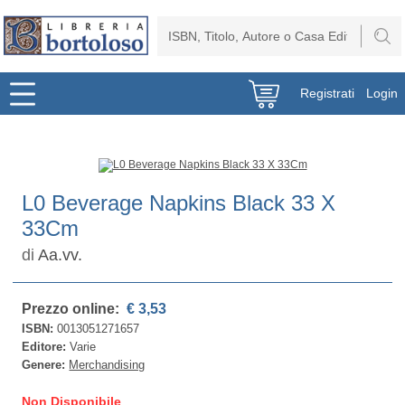
Registrati
Login
L0 Beverage Napkins Black 33 X
33Cm
di
Aa.vv.
Prezzo online:
€ 3,53
ISBN:
0013051271657
Editore:
Varie
Genere:
Merchandising
Non Disponibile