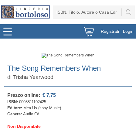
Registrati
Login
The Song Remembers When
di
Trisha Yearwood
Prezzo online:
€ 7,75
ISBN:
0008811102425
Editore:
Mca Us (sony Music)
Genere:
Audio Cd
Non Disponibile