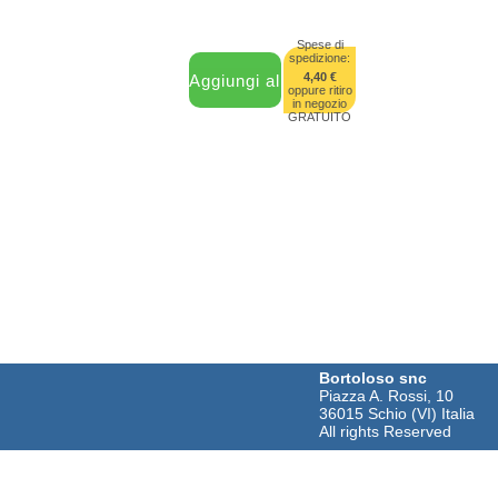
Spese di
spedizione:
4,40 €
oppure ritiro
in negozio
GRATUITO
Bortoloso snc
Piazza A. Rossi, 10
36015 Schio (VI) Italia
All rights Reserved