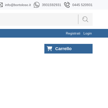
info@bortoloso.it
3931592931
0445 520931
Registrati
Login
Carrello