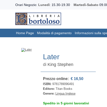
Orari Negozio:
Lunedì
: 15.30-19.30
Martedì-Sabato
09.00
Home Page
Modalità di pagamento
Informazioni sulla sp
Later
di
King Stephen
Prezzo online:
€ 16,50
ISBN:
9781789096491
Editore:
Titan Books
Genere:
Lingua Inglese
Spedito in 5 giorni lavorativi