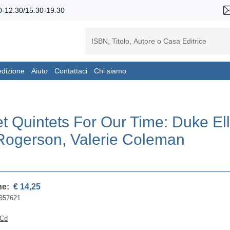
-12.30/15.30-19.30
edizione
Aiuto
Contattaci
Chi siamo
et Quintets For Our Time: Duke Ell
Rogerson, Valerie Coleman
ne:
€ 14,25
357621
 Cd