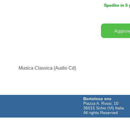
Spedito in 5 
Musica Classica (Audio Cd)
Bortoloso snc
Piazza A. Rossi, 10
36015 Schio (VI) Italia
All rights Reserved