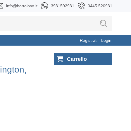
info@bortoloso.it
3931592931
0445 520931
Registrati
Login
Carrello
ington,