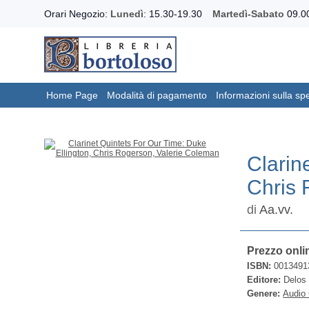
Orari Negozio:
Lunedì
: 15.30-19.30
Martedì-Sabato
09.00
Home Page
Modalità di pagamento
Informazioni sulla sp
Clarin
Chris 
di
Aa.vv.
Prezzo onli
ISBN:
0013491
Editore:
Delos
Genere:
Audio