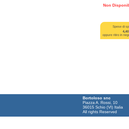
Non Disponib
Spese di sp
4,40
oppure ritiro in 
Bortoloso snc
Piazza A. Rossi, 10
36015 Schio (VI) Italia
All rights Reserved