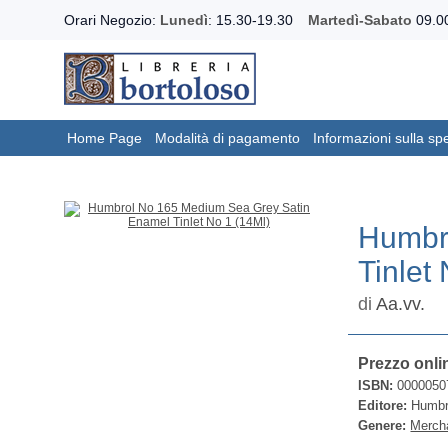
Orari Negozio:
Lunedì
: 15.30-19.30
Martedì-Sabato
09.00
Home Page
Modalità di pagamento
Informazioni sulla sp
Humbr
Tinlet
di
Aa.vv.
Prezzo onli
ISBN:
0000050
Editore:
Humbr
Genere:
Merch