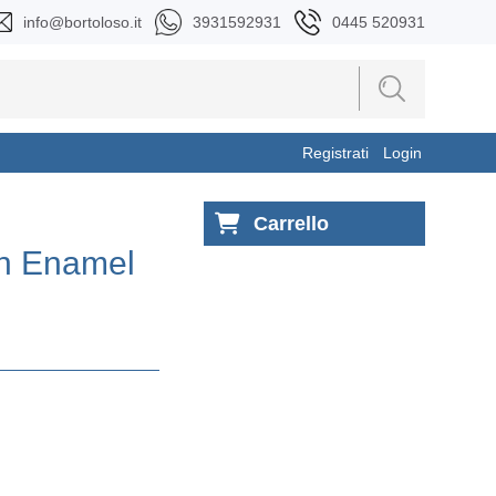
info@bortoloso.it
3931592931
0445 520931
Registrati
Login
Carrello
n Enamel