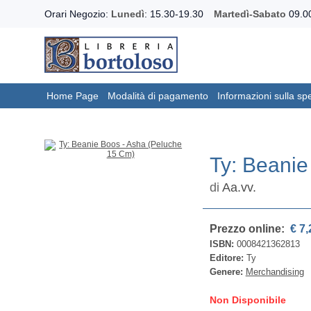
Orari Negozio:
Lunedì
: 15.30-19.30
Martedì-Sabato
09.00
Home Page
Modalità di pagamento
Informazioni sulla sp
Ty: Beanie
di
Aa.vv.
Prezzo online:
€ 7,
ISBN:
0008421362813
Editore:
Ty
Genere:
Merchandising
Non Disponibile