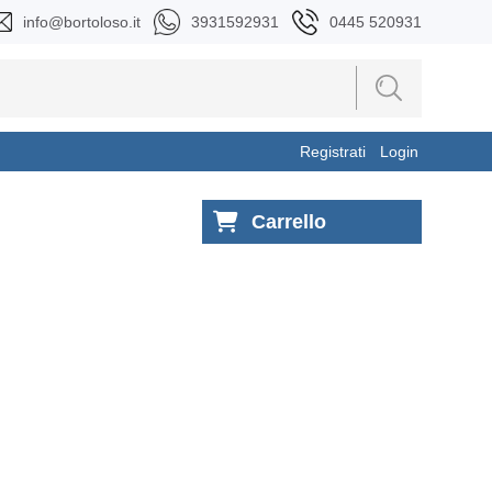
info@bortoloso.it
3931592931
0445 520931
Registrati
Login
Carrello