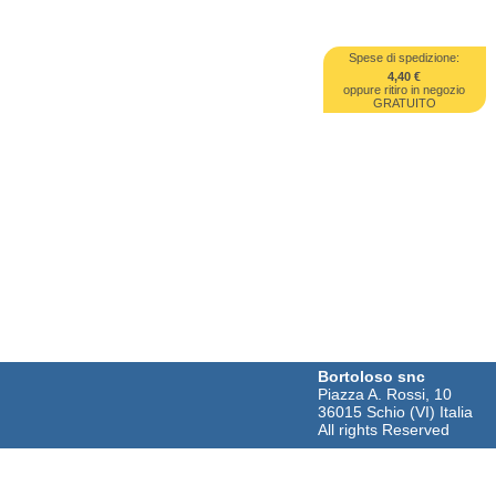
Spese di spedizione:
4,40 €
oppure ritiro in negozio
GRATUITO
Bortoloso snc
Piazza A. Rossi, 10
36015 Schio (VI) Italia
All rights Reserved