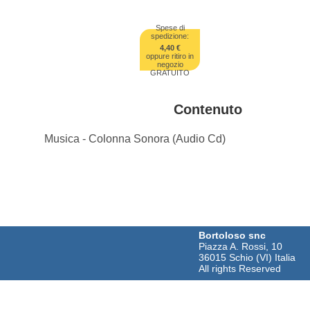
Spese di
spedizione:
4,40 €
oppure ritiro in
negozio
GRATUITO
Contenuto
Musica - Colonna Sonora (Audio Cd)
Bortoloso snc
Piazza A. Rossi, 10
36015 Schio (VI) Italia
All rights Reserved