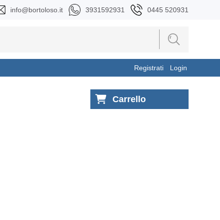
info@bortoloso.it
3931592931
0445 520931
Registrati
Login
Carrello