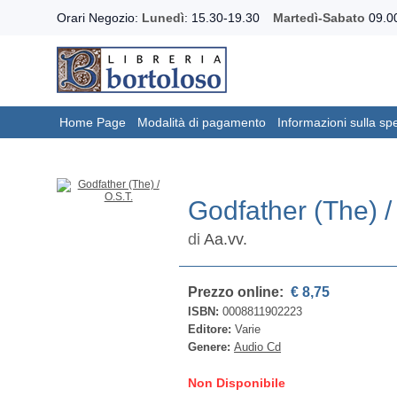
Orari Negozio:
Lunedì
: 15.30-19.30
Martedì-Sabato
09.00
Home Page
Modalità di pagamento
Informazioni sulla sp
Godfather (The) /
di
Aa.vv.
Prezzo online:
€ 8,75
ISBN:
0008811902223
Editore:
Varie
Genere:
Audio Cd
Non Disponibile