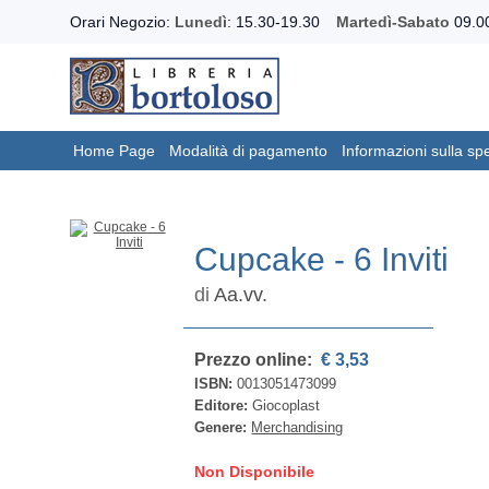
Orari Negozio:
Lunedì
: 15.30-19.30
Martedì-Sabato
09.00
Home Page
Modalità di pagamento
Informazioni sulla sp
Cupcake - 6 Inviti
di
Aa.vv.
Prezzo online:
€ 3,53
ISBN:
0013051473099
Editore:
Giocoplast
Genere:
Merchandising
Non Disponibile