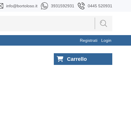
info@bortoloso.it
3931592931
0445 520931
Registrati
Login
Carrello