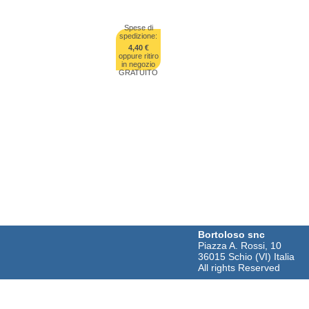
Spese di
spedizione:
4,40 €
oppure ritiro
in negozio
GRATUITO
Bortoloso snc
Piazza A. Rossi, 10
36015 Schio (VI) Italia
All rights Reserved