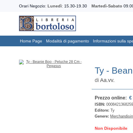
Orari Negozio:
Lunedì
: 15.30-19.30
Martedì-Sabato
09.00
Home Page
Modalità di pagamento
Informazioni sulla sp
Ty - Bea
di
Aa.vv.
Prezzo online:
€ 
ISBN:
000842136825
Editore:
Ty
Genere:
Merchandisi
Non Disponibile