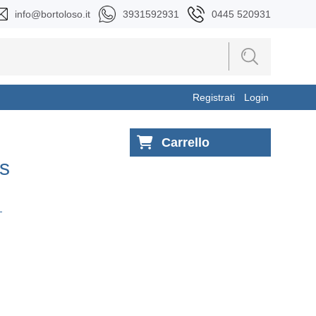
info@bortoloso.it
3931592931
0445 520931
Registrati
Login
Carrello
s