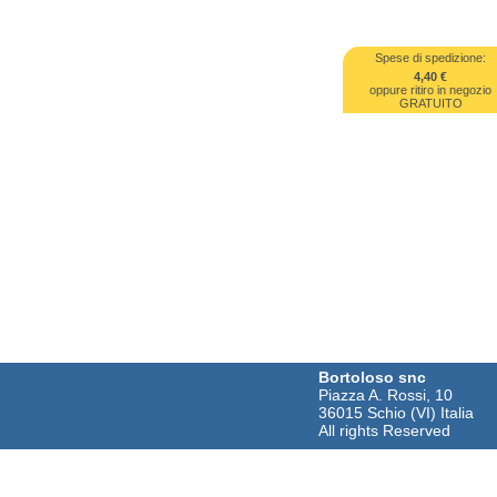
Spese di spedizione:
4,40 €
oppure ritiro in negozio
GRATUITO
Bortoloso snc
Piazza A. Rossi, 10
36015 Schio (VI) Italia
All rights Reserved