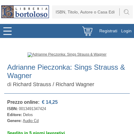
Registrati
Login
Adrianne Pieczonka: Sings Strauss &
Wagner
di
Richard Strauss / Richard Wagner
Prezzo online:
€ 14,25
ISBN:
0013491347424
Editore:
Delos
Genere:
Audio Cd
Spedito in 5 giorni lavorativi