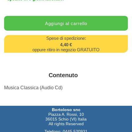
Spese di spedizione:
4,40 €
oppure ritiro in negozio GRATUITO
Contenuto
Musica Classica (Audio Cd)
Bortoloso snc
Piazza A. Rossi, 10
36015 Schio (VI) Italia
All rights Reserved
Telefono:
0445 520931