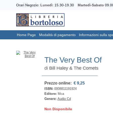
Orari Negozio:
Lunedì
: 15.30-19.30
Martedì-Sabato
09.00
Home Page
Modalità di pagamento
Informazioni sulla sp
The Very Best Of
di
Bill Haley & The Comets
Prezzo online:
€ 9,25
ISBN:
0008811191924
Editore:
Mca
Genere:
Audio Cd
Non Disponibile