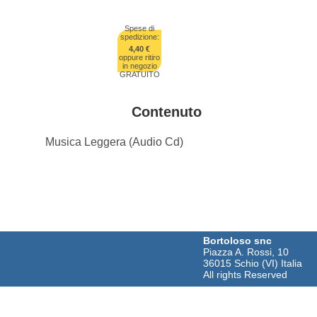
Spese di
spedizione:
4,40 €
oppure ritiro
in negozio
GRATUITO
Contenuto
Musica Leggera (Audio Cd)
Bortoloso snc
Piazza A. Rossi, 10
36015 Schio (VI) Italia
All rights Reserved