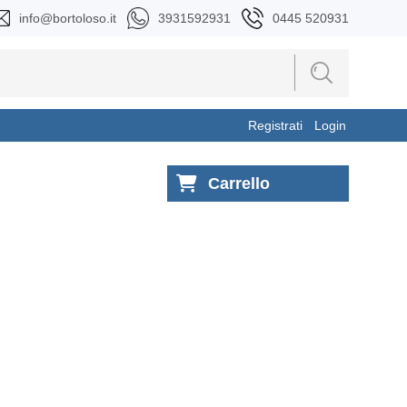
info@bortoloso.it
3931592931
0445 520931
Registrati
Login
Carrello