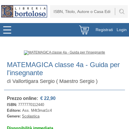
Registrati
Login
MATEMAGICA classe 4a - Guida per
l'insegnante
di
Vallortigara Sergio ( Maestro Sergio )
Prezzo online:
€ 22,90
ISBN:
7777770112440
Editore:
Ass. M4t3mat1c4
Genere:
Scolastica
Disponibilità immediata