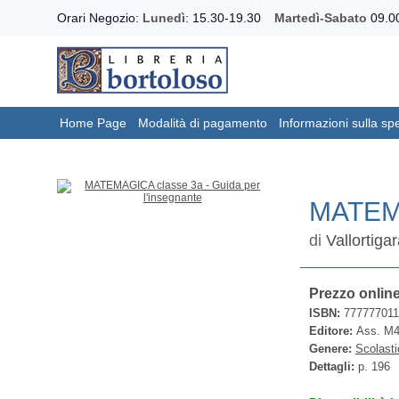
Orari Negozio:
Lunedì
: 15.30-19.30
Martedì-Sabato
09.00
Home Page
Modalità di pagamento
Informazioni sulla sp
MATEMA
di
Vallortiga
Prezzo onlin
ISBN:
77777701
Editore:
Ass. M4
Genere:
Scolasti
Dettagli:
p. 196