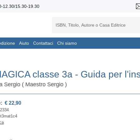
-12.30/15.30-19.30
edizione
Aiuto
Contattaci
Chi siamo
GICA classe 3a - Guida per l'in
ra Sergio ( Maestro Sergio )
e:
€ 22,90
12334
t3mat1c4
ca