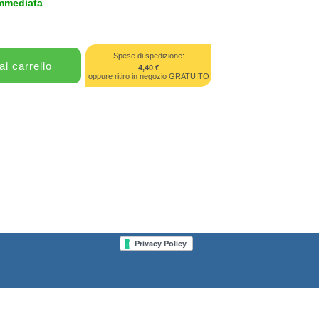
immediata
Spese di spedizione:
4,40 €
oppure ritiro in negozio GRATUITO