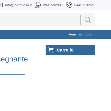
info@bortoloso.it
3931592931
0445 520931
Registrati
Login
Carrello
segnante