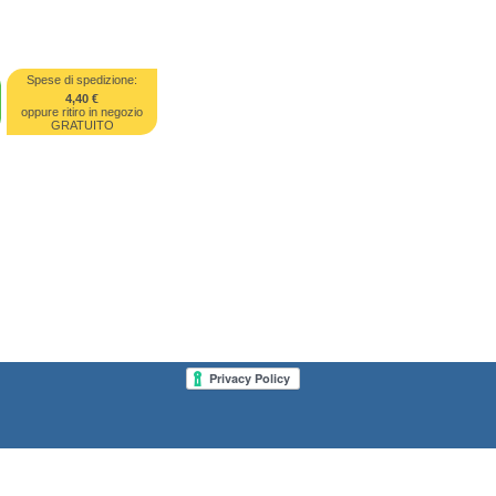
Spese di spedizione:
4,40 €
oppure ritiro in negozio
GRATUITO