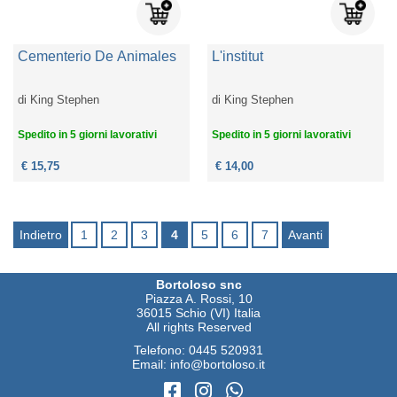
Cementerio De Animales
L'institut
di
King Stephen
di
King Stephen
Spedito in 5 giorni lavorativi
Spedito in 5 giorni lavorativi
€ 15,75
€ 14,00
Indietro
1
2
3
4
5
6
7
Avanti
Bortoloso snc
Piazza A. Rossi, 10
36015 Schio (VI) Italia
All rights Reserved
Telefono:
0445 520931
Email:
info@bortoloso.it