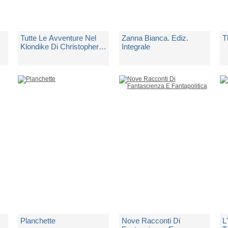
Tutte Le Avventure Nel
Zanna Bianca. Ediz.
T
Klondike Di Christopher
Integrale
Bellew, Detto Smoke
di
London Jack
di
London Jack
d
Spedito in 10 giorni lavorativi
Spedito in 5 giorni lavorativi
Sp
€ 24,00
€ 12,00
€
Planchette
Nove Racconti Di
L