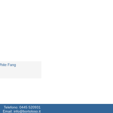
edito in 5 giorni lavorativi
 11,00
hite Fang
i
London Jack
edito in 5 giorni lavorativi
 14,99
Telefono:
0445 520931
Email:
info@bortoloso.it