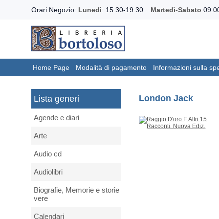
Orari Negozio:
Lunedì
: 15.30-19.30
Martedì-Sabato
09.00
Home Page
Modalità di pagamento
Informazioni sulla sp
London Jack
Lista generi
Agende e diari
Arte
Audio cd
Audiolibri
Biografie, Memorie e storie
vere
Calendari