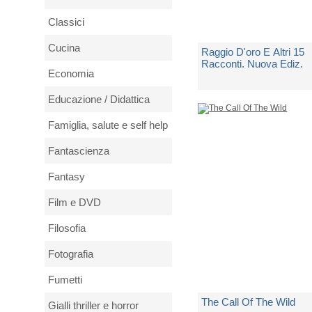
Classici
Cucina
Raggio D'oro E Altri 15
Racconti. Nuova Ediz.
Economia
di
London Jack
Educazione / Didattica
Famiglia, salute e self help
Spedito in 5 giorni lavorativi
Fantascienza
€ 15,00
Fantasy
Film e DVD
Filosofia
Fotografia
Fumetti
The Call Of The Wild
Gialli thriller e horror