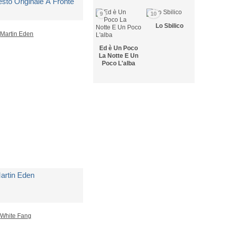
esto Originale A Fronte
9
10
i
London Jack
Lo Sbilico
Ed è Un Poco
edito in 5 giorni lavorativi
La Notte E Un
Poco L'alba
 8,00
artin Eden
i
London Jack