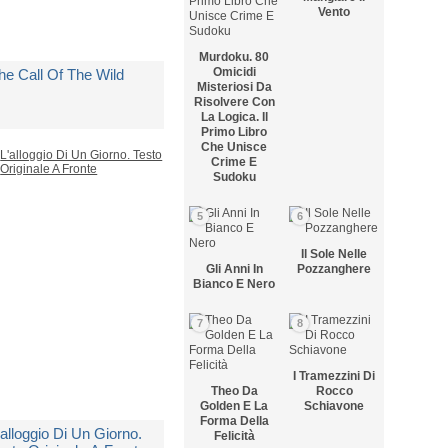
Vento
Murdoku. 80
Omicidi
he Call Of The Wild
Misteriosi Da
Risolvere Con
La Logica. Il
Primo Libro
i
London Jack
Che Unisce
Crime E
Sudoku
edito in 5 giorni lavorativi
5
6
 13,75
Il Sole Nelle
Gli Anni In
Pozzanghere
Bianco E Nero
7
8
I Tramezzini Di
Theo Da
Rocco
Golden E La
Schiavone
Forma Della
'alloggio Di Un Giorno.
Felicità