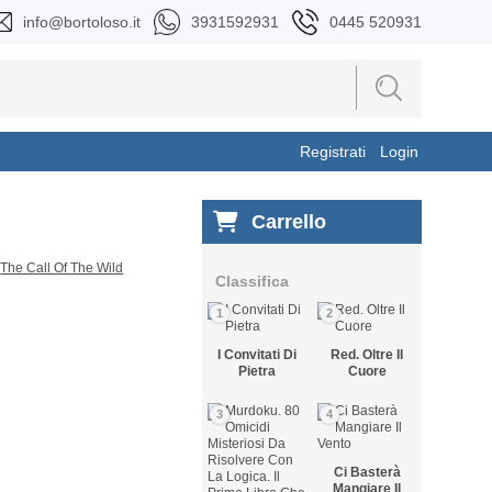
info@bortoloso.it
3931592931
0445 520931
Registrati
Login
Carrello
Classifica
1
2
I Convitati Di
Red. Oltre Il
Pietra
Cuore
3
4
Ci Basterà
Mangiare Il