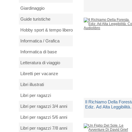
Giardinaggio
di
London Jack
Guide turistiche
Spedito in 5 giorni lavorativi
Hobby sport & tempo libero
€ 22,50
Informatica / Grafica
Informatica di base
Letteratura di viaggio
Libretti per vacanze
Libri illustrati
Libri per ragazzi
Il Richiamo Della Forest
Libri per ragazzi 3/4 anni
Ediz. Ad Alta Leggibilità.
Con Audiolibro
Libri per ragazzi 5/6 anni
di
London Jack
Libri per ragazzi 7/8 anni