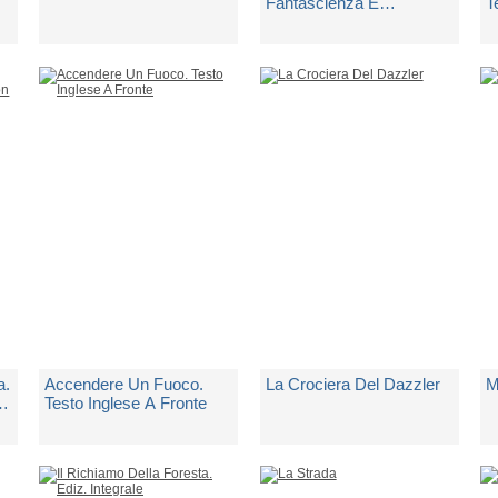
Fantascienza E
T
Fantapolitica
di
London Jack
di
London Jack
d
Spedito in 5 giorni lavorativi
Spedito in 5 giorni lavorativi
Sp
€ 9,90
€ 22,00
€
a.
Accendere Un Fuoco.
La Crociera Del Dazzler
M
Testo Inglese A Fronte
di
London Jack
di
London Jack
d