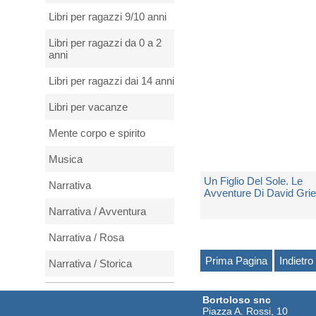
1 Copia Disponibile
Libri per ragazzi 9/10 anni
€ 14,00
Libri per ragazzi da 0 a 2
anni
Libri per ragazzi dai 14 anni
Libri per vacanze
Mente corpo e spirito
Musica
Un Figlio Del Sole. Le
Narrativa
Avventure Di David Grie
Narrativa / Avventura
di
London Jack
Narrativa / Rosa
Spedito in 10 giorni lavorati
Prima Pagina
Indietro
Narrativa / Storica
€ 20,00
Natura e animali
Bortoloso snc
Piazza A. Rossi, 10
Periodici