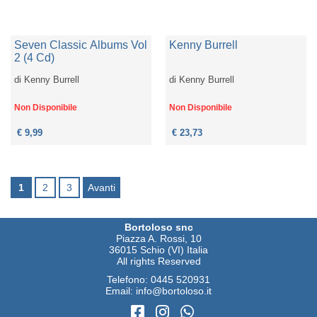
Seven Classic Albums Vol
Kenny Burrell
2 (4 Cd)
di
Kenny Burrell
di
Kenny Burrell
Non Disponibile
Non Disponibile
€ 9,99
€ 23,73
1
2
3
Avanti
Bortoloso snc
Piazza A. Rossi, 10
36015 Schio (VI) Italia
All rights Reserved
Telefono:
0445 520931
Email:
info@bortoloso.it