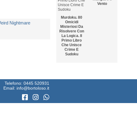
Vento
Murdoku. 80
Omicidi
eird Nightmare
Misteriosi Da
Risolvere Con
La Logica. Il
Primo Libro
i
Weird Nightmare
Che Unisce
Crime E
Sudoku
on Disponibile
5
6
 19,43
Il Sole Nelle
Gli Anni In
Pozzanghere
Telefono:
0445 520931
Bianco E Nero
Email:
info@bortoloso.it
7
8
I Tramezzini Di
Theo Da
Rocco
Golden E La
Schiavone
Forma Della
Felicità