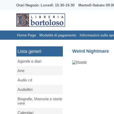
Orari Negozio:
Lunedì
: 15.30-19.30
Martedì-Sabato
09.00
Home Page
Modalità di pagamento
Informazioni sulla sp
Weird Nightmare
Lista generi
Agende e diari
Arte
Audio cd
Audiolibri
Biografie, Memorie e storie
vere
Calendari