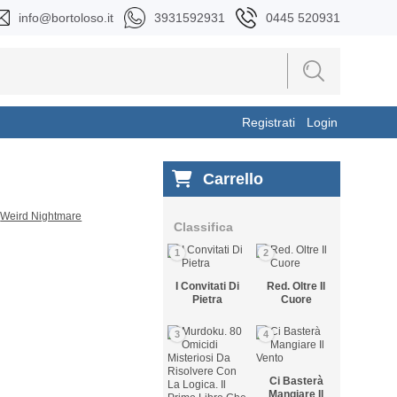
info@bortoloso.it
3931592931
0445 520931
Registrati
Login
Carrello
Classifica
1
2
I Convitati Di
Red. Oltre Il
Pietra
Cuore
3
4
Ci Basterà
Mangiare Il