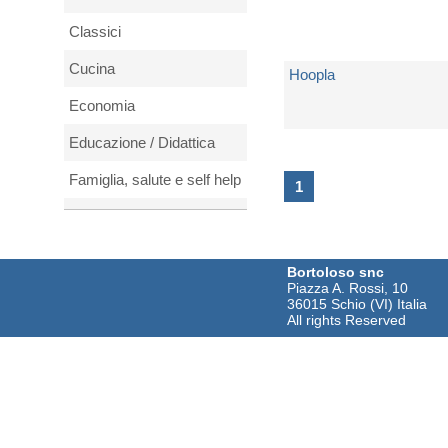
Classici
Cucina
Hoopla
Economia
di
Weird Nightmare
Educazione / Didattica
Famiglia, salute e self help
Spedito in 5 giorni lavorativi
1
Fantascienza
€ 32,62
Fantasy
Bortoloso snc
Piazza A. Rossi, 10
Film e DVD
36015 Schio (VI) Italia
All rights Reserved
Filosofia
Fotografia
Fumetti
Gialli thriller e horror