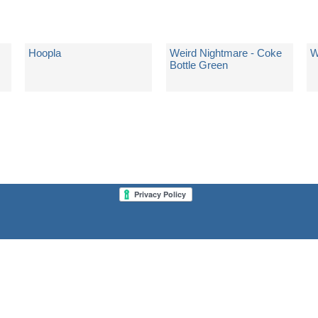
Hoopla
Weird Nightmare - Coke
W
Bottle Green
di
Weird Nightmare
di
Weird Nightmare
d
Spedito in 5 giorni lavorativi
Non Disponibile
N
€ 19,43
€ 30,64
€