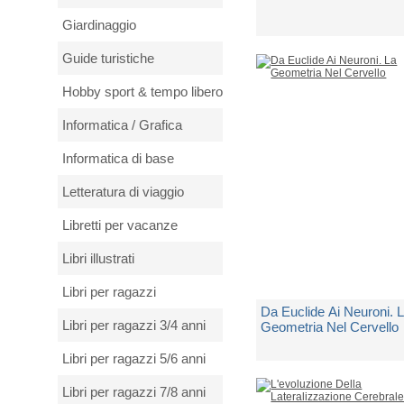
Giardinaggio
di
Vallortigara Giorgio
Guide turistiche
Spedito in 5 giorni lavorativi
Hobby sport & tempo libero
€ 20,00
Informatica / Grafica
Informatica di base
Letteratura di viaggio
Libretti per vacanze
Libri illustrati
Libri per ragazzi
Da Euclide Ai Neuroni. 
Libri per ragazzi 3/4 anni
Geometria Nel Cervello
Libri per ragazzi 5/6 anni
di
Vallortigara Giorgio
Libri per ragazzi 7/8 anni