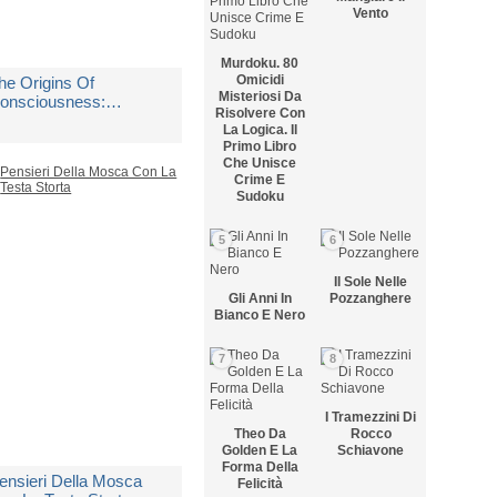
Vento
Murdoku. 80
Omicidi
he Origins Of
Misteriosi Da
onsciousness:
Risolvere Con
houghts Of The
La Logica. Il
rooked-headed Fly
Primo Libro
i
Vallortigara Giorgio
Che Unisce
Crime E
Sudoku
on Disponibile
5
6
 60,00
Il Sole Nelle
Gli Anni In
Pozzanghere
Bianco E Nero
7
8
I Tramezzini Di
Theo Da
Rocco
Golden E La
Schiavone
Forma Della
ensieri Della Mosca
Felicità