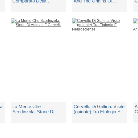
Comparato Della
And The Origins Of
C
Cognizione Animale
Knowledge
di
Vallortigara Giorgio
di
Vallortigara Giorgio
d
Spedito in 5 giorni lavorativi
Non Disponibile
Sp
€ 18,00
€ 30,00
€
La
La Mente Che
Cervello Di Gallina. Visite
A
Scodinzola. Storie Di
(guidate) Tra Etologia E
C
Animali E Cervelli
Neuroscienze
C
di
Vallortigara Giorgio
di
Vallortigara Giorgio
d