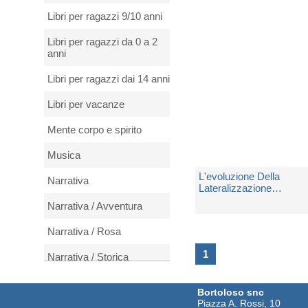
Non Disponibile
Libri per ragazzi 9/10 anni
€ 5,00
Libri per ragazzi da 0 a 2
anni
Libri per ragazzi dai 14 anni
Libri per vacanze
Mente corpo e spirito
Musica
L'evoluzione Della
Narrativa
Lateralizzazione
Cerebrale
Narrativa / Avventura
di
Vallortigara Giorgio
Narrativa / Rosa
Non Disponibile
1
Narrativa / Storica
€ 13,43
Natura e animali
Bortoloso snc
Piazza A. Rossi, 10
Periodici