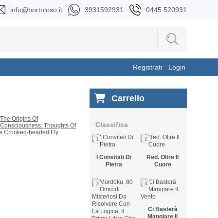
info@bortoloso.it
3931592931
0445 520931
Registrati
Login
Carrello
Classifica
1
2
I Convitati Di
Red. Oltre Il
Pietra
Cuore
3
4
Ci Basterà
Mangiare Il