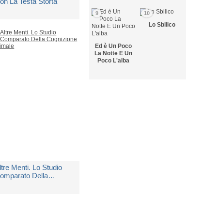
on La Testa Storta
9
10
i
Vallortigara Giorgio
Lo Sbilico
Ed è Un Poco
edito in 5 giorni lavorativi
La Notte E Un
Poco L'alba
 20,00
ltre Menti. Lo Studio
omparato Della
ognizione Animale
i
Vallortigara Giorgio