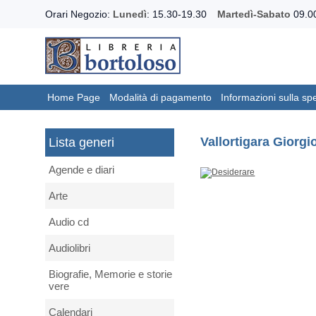
Orari Negozio:
Lunedì
: 15.30-19.30
Martedì-Sabato
09.00
Home Page
Modalità di pagamento
Informazioni sulla sp
Vallortigara Giorgi
Lista generi
Agende e diari
Arte
Audio cd
Audiolibri
Biografie, Memorie e storie
vere
Calendari