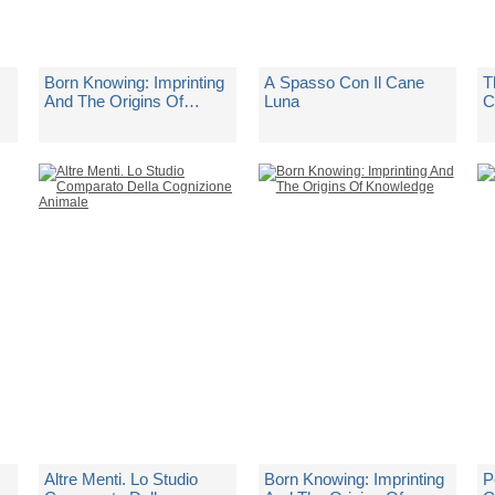
Born Knowing: Imprinting
A Spasso Con Il Cane
T
And The Origins Of
Luna
C
Knowledge
T
C
di
Vallortigara Giorgio
di
Vallortigara Giorgio
d
Non Disponibile
1 Copia Disponibile
N
€ 25,90
€ 14,00
€
Altre Menti. Lo Studio
Born Knowing: Imprinting
P