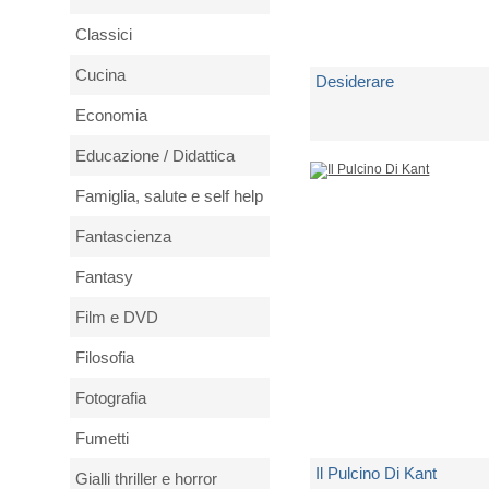
Classici
Cucina
Desiderare
Economia
di
Vallortigara Giorgio
Educazione / Didattica
Famiglia, salute e self help
3 Copie Disponibili
Fantascienza
€ 18,00
Fantasy
Film e DVD
Filosofia
Fotografia
Fumetti
Il Pulcino Di Kant
Gialli thriller e horror