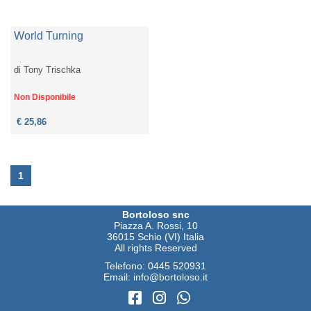
World Turning
di
Tony Trischka
Non Disponibile
€ 25,86
1
Bortoloso snc
Piazza A. Rossi, 10
36015 Schio (VI) Italia
All rights Reserved
Telefono:
0445 520931
Email:
info@bortoloso.it