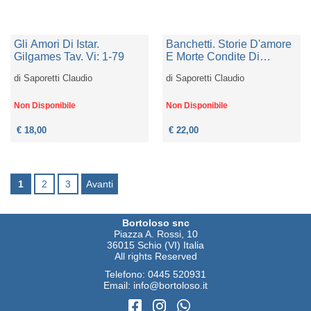
Gli Amori Di Istar.
Banchetti. Storie D'amore
Gilgames Tav. Vi: 1-79
E Morte Condite Di
Osservazioni E Ricordi
di
Saporetti Claudio
di
Saporetti Claudio
Personali. Nuova Ediz.
Non Disponibile
Non Disponibile
€ 18,00
€ 22,00
1
2
3
Avanti
Bortoloso snc
Piazza A. Rossi, 10
36015 Schio (VI) Italia
All rights Reserved
Telefono:
0445 520931
Email:
info@bortoloso.it