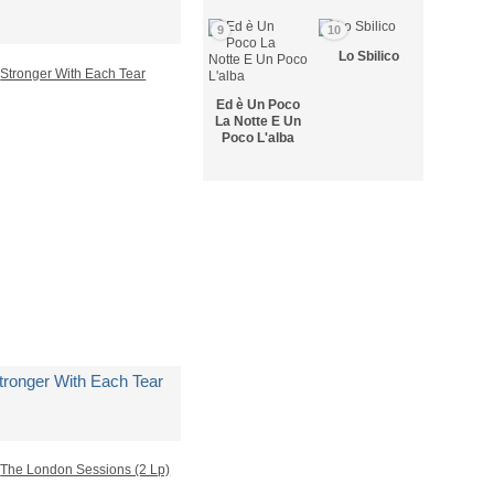
9
10
i
Mary J. Blige
Lo Sbilico
Ed è Un Poco
on Disponibile
La Notte E Un
Poco L'alba
 23,58
tronger With Each Tear
i
Mary J. Blige