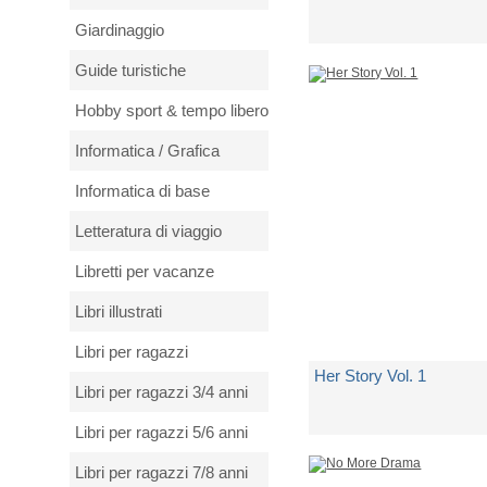
Giardinaggio
di
Mary J. Blige
Guide turistiche
Spedito in 5 giorni lavorativi
Hobby sport & tempo libero
€ 11,50
Informatica / Grafica
Informatica di base
Letteratura di viaggio
Libretti per vacanze
Libri illustrati
Libri per ragazzi
Her Story Vol. 1
Libri per ragazzi 3/4 anni
Libri per ragazzi 5/6 anni
di
Mary J. Blige
Libri per ragazzi 7/8 anni