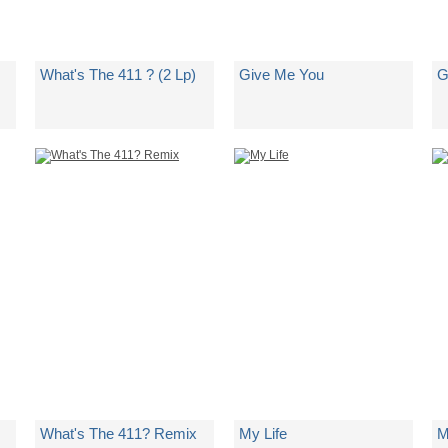
What's The 411 ? (2 Lp)
Give Me You
G
di
Mary J. Blige
di
Mary J. Blige
d
Spedito in 5 giorni lavorativi
Spedito in 5 giorni lavorativi
Sp
€ 30,25
€ 9,38
€
What's The 411? Remix
My Life
M