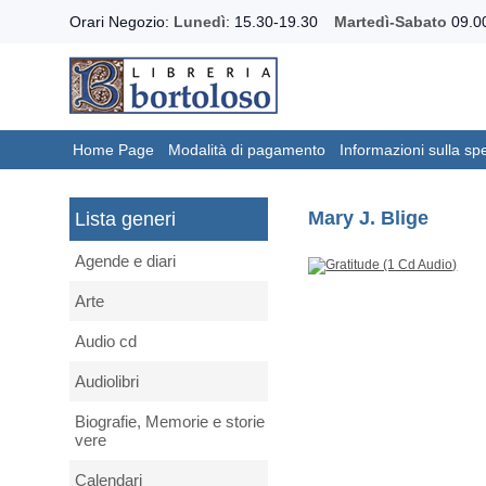
Orari Negozio:
Lunedì
: 15.30-19.30
Martedì-Sabato
09.00
Home Page
Modalità di pagamento
Informazioni sulla sp
Mary J. Blige
Lista generi
Agende e diari
Arte
Audio cd
Audiolibri
Biografie, Memorie e storie
vere
Calendari