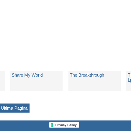
Non Disponibile
Spedito in 5 giorni lavorativi
N
€ 7,83
€ 7,64
€
Share My World
The Breakthrough
T
L
di
Mary J. Blige
di
Mary J. Blige
d
Spedito in 5 giorni lavorativi
Spedito in 5 giorni lavorativi
N
Ultima Pagina
€ 8,75
€ 9,25
€