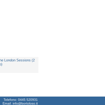
on Disponibile
 8,99
he London Sessions (2
p)
i
Mary J. Blige
on Disponibile
 34,99
Telefono:
0445 520931
Email:
info@bortoloso.it