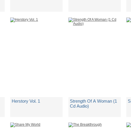
di
Mary J. Blige
di
Mary J. Blige
d
Non Disponibile
Non Disponibile
N
€ 9,50
€ 43,25
€
Herstory Vol. 1
Strength Of A Woman (1
S
Cd Audio)
di
Mary J. Blige
di
Mary J. Blige
d