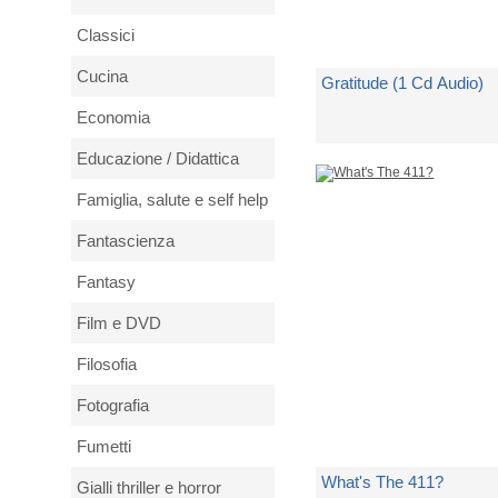
Classici
Cucina
Gratitude (1 Cd Audio)
Economia
di
Mary J. Blige
Educazione / Didattica
Famiglia, salute e self help
Spedito in 5 giorni lavorativi
Fantascienza
€ 21,48
Fantasy
Film e DVD
Filosofia
Fotografia
Fumetti
What's The 411?
Gialli thriller e horror