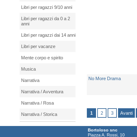
Non Disponibile
Libri per ragazzi 9/10 anni
€ 49,97
Libri per ragazzi da 0 a 2
anni
Libri per ragazzi dai 14 anni
Libri per vacanze
Mente corpo e spirito
Musica
No More Drama
Narrativa
Narrativa / Avventura
di
Mary J. Blige
Narrativa / Rosa
Spedito in 5 giorni lavorativi
1
2
3
Avanti
Narrativa / Storica
€ 5,00
Natura e animali
Bortoloso snc
Piazza A. Rossi, 10
Periodici