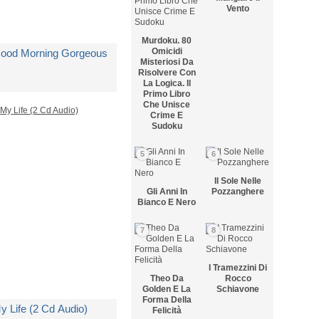
Vento
Murdoku. 80
Omicidi
ood Morning Gorgeous
Misteriosi Da
Risolvere Con
La Logica. Il
Primo Libro
i
Mary J. Blige
Che Unisce
Crime E
Sudoku
edito in 5 giorni lavorativi
5
6
 16,37
Il Sole Nelle
Gli Anni In
Pozzanghere
Bianco E Nero
7
8
I Tramezzini Di
Theo Da
Rocco
Golden E La
Schiavone
Forma Della
y Life (2 Cd Audio)
Felicità