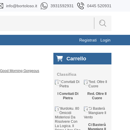
info@bortoloso.it
3931592931
0445 520931
Registrati
Login
Carrello
Classifica
1
2
I Convitati Di
Red. Oltre Il
Pietra
Cuore
3
4
Ci Basterà
Mangiare Il