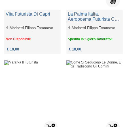
Vita Futurista Di Capri
La Palma Italia.
Aeropoema Futurista Con
Parole In Libertà Olfattive
di
Marinetti Filippo Tommaso
di
Marinetti Filippo Tommaso
Tattili Da Rappresentare
Teatralmente In Una Oasi
Non Disponibile
Spedito in 5 giorni lavorativi
€ 18,00
€ 18,00