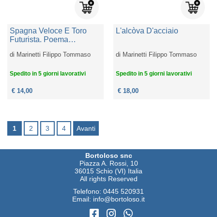
Spagna Veloce E Toro
L'alcòva D'acciaio
Futurista. Poema
Parolibero Seguito Dalla
di
Marinetti Filippo Tommaso
di
Marinetti Filippo Tommaso
Teoria Delle Parole In
Libertà
Spedito in 5 giorni lavorativi
Spedito in 5 giorni lavorativi
€ 14,00
€ 18,00
1
2
3
4
Avanti
Bortoloso snc
Piazza A. Rossi, 10
36015 Schio (VI) Italia
All rights Reserved
Telefono:
0445 520931
Email:
info@bortoloso.it