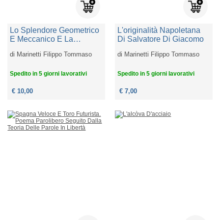
Lo Splendore Geometrico
L'originalità Napoletana
E Meccanico E La
Di Salvatore Di Giacomo
Sensibilità Numerica E
di
Marinetti Filippo Tommaso
di
Marinetti Filippo Tommaso
Altri Manifesti Futuristi
Sulla Letteratura
Spedito in 5 giorni lavorativi
Spedito in 5 giorni lavorativi
€ 10,00
€ 7,00