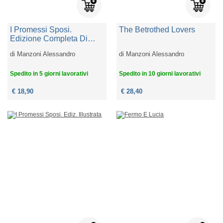
I Promessi Sposi.
The Betrothed Lovers
Edizione Completa Di
Ampie Note Commentate
di
Manzoni Alessandro
di
Manzoni Alessandro
E Riassunti Esplicativi
Spedito in 5 giorni lavorativi
Spedito in 10 giorni lavorativi
€ 18,90
€ 28,40