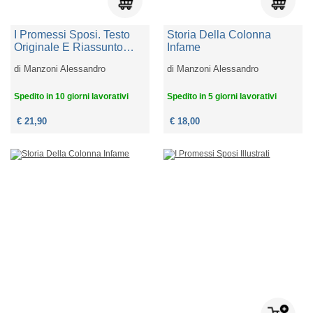
I Promessi Sposi. Testo
Storia Della Colonna
Originale E Riassunto
Infame
Esplicativo Di Ogni
di
Manzoni Alessandro
di
Manzoni Alessandro
Capitolo
Spedito in 10 giorni lavorativi
Spedito in 5 giorni lavorativi
€ 21,90
€ 18,00