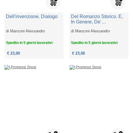
Dell'invenzione. Dialogo
Del Romanzo Storico. E,
In Genere, De'
Componimenti Misti Di
di
Manzoni Alessandro
di
Manzoni Alessandro
Storia E D'invenzione
Spedito in 5 giorni lavorativi
Spedito in 5 giorni lavorativi
€ 23,00
€ 23,00