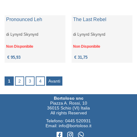
Pronounced Leh
The Last Rebel
di
Lynyrd Skynyrd
di
Lynyrd Skynyrd
Non Disponibile
Non Disponibile
€ 95,93
€ 31,75
1
2
3
4
Avanti
Bortoloso snc
Piazza A. Rossi, 10
36015 Schio (VI) Italia
All rights Reserved
Telefono:
0445 520931
Email:
info@bortoloso.it