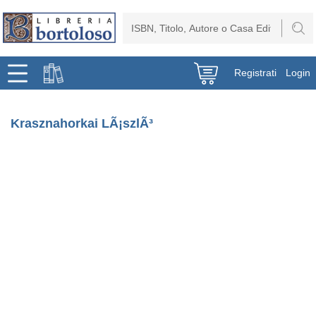
Registrati
Login
Krasznahorkai LÃ¡szlÃ³