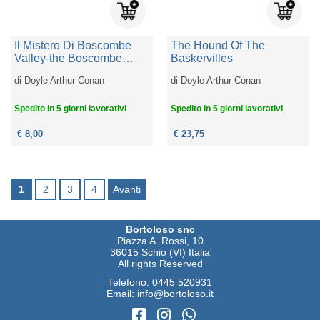
Il Mistero Di Boscombe
The Hound Of The
Valley-the Boscombe
Baskervilles
Valley Mystery
di
Doyle Arthur Conan
di
Doyle Arthur Conan
Spedito in 5 giorni lavorativi
Spedito in 5 giorni lavorativi
€ 8,00
€ 23,75
1
2
3
4
Avanti
Bortoloso snc
Piazza A. Rossi, 10
36015 Schio (VI) Italia
All rights Reserved
Telefono:
0445 520931
Email:
info@bortoloso.it